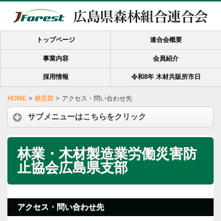
トップページ
連合会概要
事業内容
会員紹介
採用情報
令和8年 木材共販所市日
HOME
>
林災防
>
アクセス・問い合わせ先
サブメニューはこちらをクリック
林業・木材製造業労働災害防
止協会広島県支部
アクセス・問い合わせ先